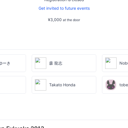
Get invited to future events
¥3,000
at the door
ゆーき
森 龍志
Nob
Takato Honda
tobe