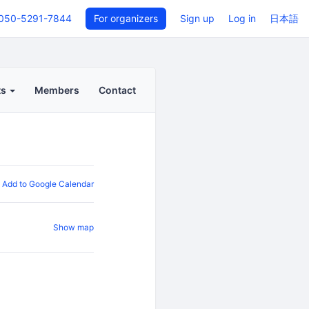
050-5291-7844
For organizers
Sign up
Log in
日本語
ts
Members
Contact
Add to Google Calendar
Show map